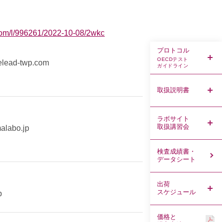
.com/l/996261/2022-10-08/2wkc
プロトコル
OECDテスト
elead-twp.com
ガイドライン
取扱説明書
ラボサイト
取扱講習会
labo.jp
検査成績書・
データシート
出荷
スケジュール
p
価格と